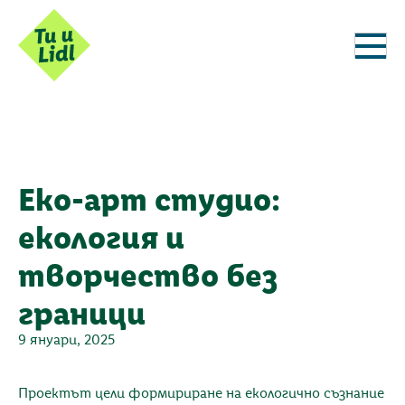
Еко-арт студио:
екология и
творчество без
граници
9 януари, 2025
Проектът цели формириране на екологично съзнание