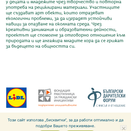
у децата и младежите чрез творчество и повторна
употреба на рециклирани материали. Участниците
ще създават арт обекти, които отразяват
екологични проблеми, за да изградят устойчиви
навици за опазване на околната среда. Чрез
креативни занимания и образователни дейности,
проектът ще спомогне за отговорно отношение към
природата и ще ангажира младите хора да се грижат
за бъдещето на общността си.
За инициативата
Отговорност
Етични правила
Този сайт използва „бисквитки“, за да работи оптимално и да
Общи условия
Политика за личните данни
Контакти
подобри Вашето преживяване.