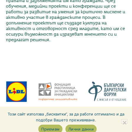
правата и задълженията им като граждани. Чрез
обучения, медийни проекти и конференции ще се
работи за развитие на умения за критично мислене и
активно участие в гражданските процеси. В
допълнение проектът ще създаде култура на
активност и отговорност сред младите, като им се
осигури възможност да изразяват мнението си и
предлагат решения.
За инициативата
Отговорност
Етични правила
Този сайт използва „бисквитки“, за да работи оптимално и да
Общи условия
Политика за личните данни
Контакти
подобри Вашето преживяване.
Copyright © 2026 Lidl България
Приемам
Лични данни