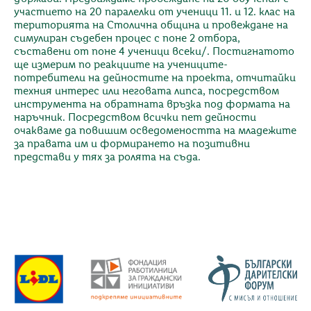
участието на 20 паралелки от ученици 11. и 12. клас на
територията на Столична община и провеждане на
симулиран съдебен процес с поне 2 отбора,
съставени от поне 4 ученици всеки/. Постигнатото
ще измерим по реакциите на учениците-
потребители на дейностите на проекта, отчитайки
техния интерес или неговата липса, посредством
инструмента на обратната връзка под формата на
наръчник. Посредством всички пет дейности
очакваме да повишим осведомеността на младежите
за правата им и формирането на позитивни
представи у тях за ролята на съда.