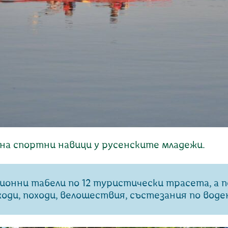
на спортни навици у русенските младежи.
онни табели по 12 туристически трасета, а по
ди, походи, велошествия, състезания по воден