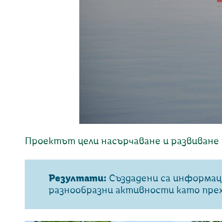
Проектът цели насърчаване и развиване 
Резултати:
Създадени са информаци
разнообразни активности като прехо