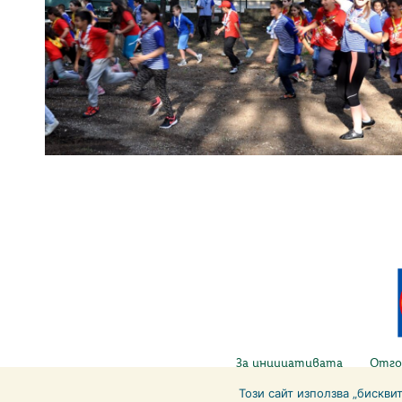
За инициативата
Отго
Този сайт използва „бискви