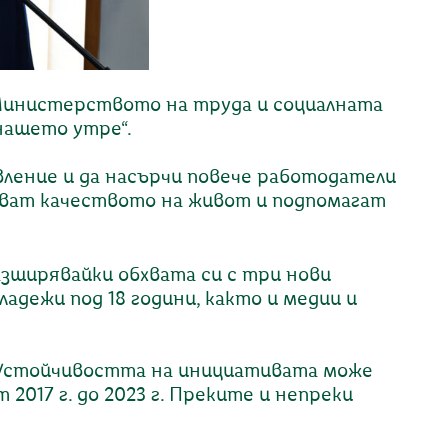
Министерството на труда и социалната
 нашето утре“.
вление и да насърчи повече работодатели
шават качеството на живот и подпомагат
зширявайки обхвата си с три нови
адежи под 18 години, както и медии и
в. Устойчивостта на инициативата може
2017 г. до 2023 г. Преките и непреки