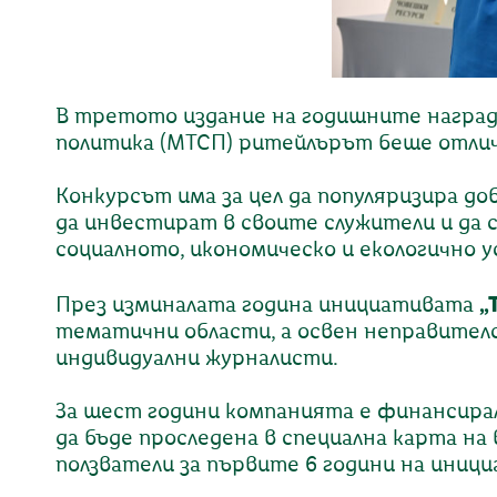
В третото издание на годишните наград
политика (МТСП) ритейлърът беше отличен
Конкурсът има за цел да популяризира д
да инвестират в своите служители и да 
социалното, икономическо и екологично 
„
През изминалата година инициативата
тематични области, а освен неправителст
индивидуални журналисти.
За шест години компанията е финансирал
да бъде проследена в специална карта на
ползватели за първите 6 години на иници