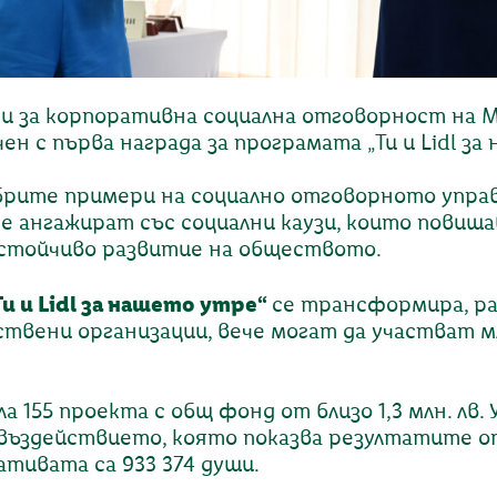
и за корпоративна социална отговорност на 
 с първа награда за програмата „Ти и Lidl за
обрите примери на социално отговорното упра
се ангажират със социални каузи, които пови
устойчиво развитие на обществото.
Ти и Lidl за нашето утре“
се трансформира, ра
вени организации, вече могат да участват мл
а 155 проекта с общ фонд от близо 1,3 млн. л
 въздействието, която показва резултатите от 
ативата са 933 374 души.