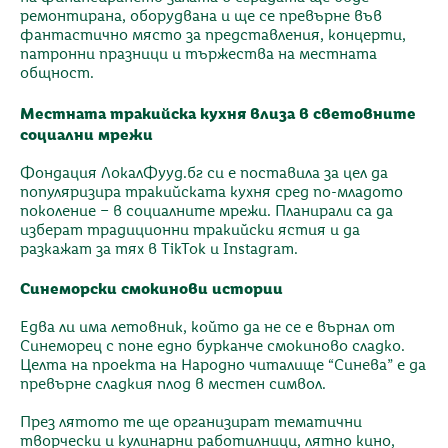
ремонтирана, оборудвана и ще се превърне във
фантастично място за представления, концерти,
патронни празници и тържества на местната
общност.
Местната тракийска кухня влиза в световните
социални мрежи
Фондация ЛокалФууд.бг си е поставила за цел да
популяризира тракийската кухня сред по-младото
поколение – в социалните мрежи. Планирали са да
изберат традиционни тракийски ястия и да
разкажат за тях в TikTok и Instagram.
Синеморски смокинови истории
Едва ли има летовник, който да не се е върнал от
Синеморец с поне едно бурканче смокиново сладко.
Целта на проекта на Народно читалище “Синева” е да
превърне сладкия плод в местен символ.
През лятото те ще организират тематични
творчески и кулинарни работилници, лятно кино,