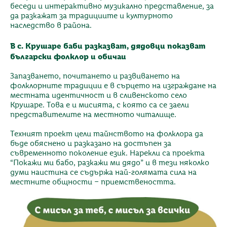
беседи и интерактивно музикално представление, за
да разкажат за традициите и културното
наследство в района.
В с. Крушаре баби разказват, дядовци показват
български фолклор и обичаи
Запазването, почитането и развиването на
фолклорните традиции е в сърцето на изграждане на
местната идентичност и в сливенското село
Крушаре. Това е и мисията, с която са се заели
представителите на местното читалище.
Техният проект цели тайнството на фолклора да
бъде обяснено и разказано на достъпен за
съвременното поколение език. Нарекли са проекта
“Покажи ми бабо, разкажи ми дядо” и в тези няколко
думи наистина се съдържа най-голямата сила на
местните общности – приемствеността.