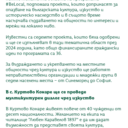
#BeLocal, подпомага проекти, които допринасят за
опазване на българската култура, изкуство и
историческо наследство и в същото време
насърчава създаването на общности по интереси и
мрежи на локално ниво.
Известни са седемте проекта, които бяха одобрени
и ще се изпълняват в тази тематична област през
2024 година, като общо финансираните граждански
идеи по програмата са 36.
За възраждането и укрепването на местните
общности чрез култура и изкуство ще работят
неправителствени организации и младежки групи в
седем населени места – от Синеморец до София.
В с. Куртово Конаре ще се проведе
мултикултурен диалог чрез изкуство
В Куртово Конаре живеят повече от 40 чужденци от
десет националности. Желанието на екипа на
читалище ”Любен Каравелов 1897” е да им дадат
възможност да представят своята култура,