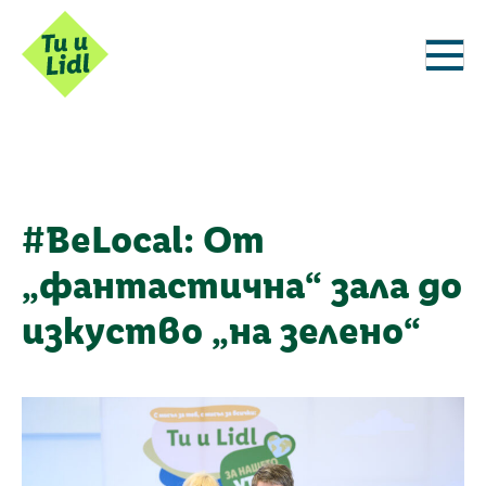
#BeLocal: От
„фантастична“ зала до
изкуство „на зелено“