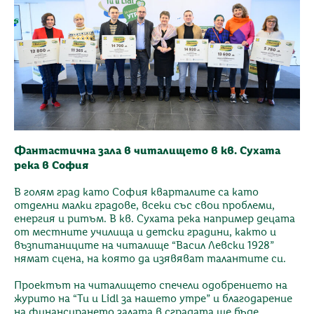
Фантастична зала в читалището в кв. Сухата
река в София
В голям град като София кварталите са като
отделни малки градове, всеки със свои проблеми,
енергия и ритъм. В кв. Сухата река например децата
от местните училища и детски градини, както и
възпитаниците на читалище “Васил Левски 1928”
нямат сцена, на която да изявяват талантите си.
Проектът на читалището спечели одобрението на
журито на “Ти и Lidl за нашето утре” и благодарение
на финансирането залата в сградата ще бъде