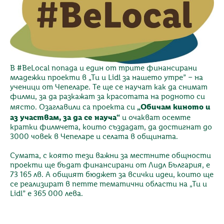
В #BeLocal попада и един от трите финансирани
младежки проекти в „Ти и Lidl за нашето утре” – на
ученици от Чепеларе. Те ще се научат как да снимат
филми, за да разкажат за красотата на родното си
„Обичам киното и
място. Озаглавили са проекта си
аз участвам, за да се науча“
и очакват осемте
кратки филмчета, които създадат, да достигнат до
3000 човек в Чепеларе и селата в общината.
Сумата, с която тези важни за местните общности
проекти ще бъдат финансирани от Лидл България, е
73 165 лв. А общият бюджет за всички идеи, които ще
се реализират в петте тематични области на „Ти и
Lidl” е 365 000 лева.