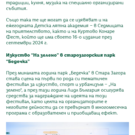
традиции, кухня, музика на специално организирани
събития.
Също така те ще могат да се изявяват и на
ежегодната Детска лятна академия – в Седмицата
на приятелството, както и на Куртово Конаре
Фест, който ще има своето 16-о издание през
септември 2024 г.
Изкуство “На зелено” в старозагорския парк
“Бедечка”
През миналата година парк „Бедечка“ в Стара Загора
става сцена на първи по рода си тематичен
фестивал за изкуство, спорт и урбанизъм – „На
зелено“, а през тази година Лидл България осигурява
средства за надграждане на идеята на този
фестивал, като целта на организаторите е
неговите дейности да се превърнат в многомесечна
програма с образователен и приобщаващ ефект.