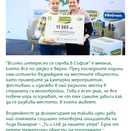
“Всичко интересно се случва в София” е мнение,
което все по-рядко е вярно. През последните години
има истинско възраждане на местните общности,
като примерите за културни мероприятия,
фестивали и изложби в най-различни места в
страната са многобройни. Това е ясен знак, че все
повече хора осъзнават, че от тях самите зависи как
да се развива мястото, в което живеят.
Възможност за финансиране на такива идеи дава
най-голямата социално отговорна инициатива на
Лидл България – „Ти и Lidl за нашето утре“. Една от
петте тематични области на програмата –